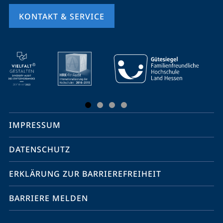
KONTAKT & SERVICE
Mobile-
Service-
Navigation
und
Social
IMPRESSUM
Media
Kontakte
DATENSCHUTZ
ERKLÄRUNG ZUR BARRIEREFREIHEIT
BARRIERE MELDEN