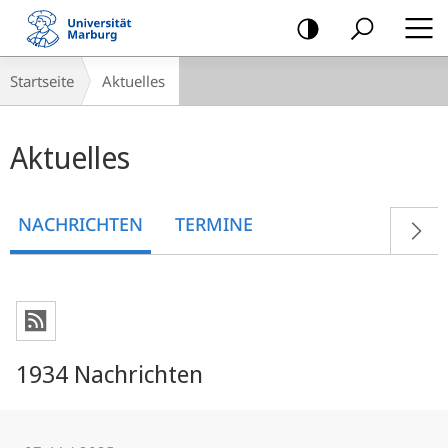
Mobile-
Navigation
Breadcrumb-
Startseite
Aktuelles
Navigation
Hauptinhalt
Aktuelles
NACHRICHTEN
TERMINE
1934 Nachrichten