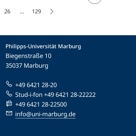
26
...
129
Kontakt
Kontaktinformationen
Philipps-Universität Marburg
Philipps-
und
Biegenstraße 10
Universität
Informationen
35037
Marburg
Marburg
zur
+49 6421 28-20
Website
Stud-i-fon +49 6421 28-22222
+49 6421 28-22500
info@uni-marburg.de