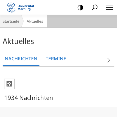
Mobile-
Navigation
Breadcrumb-
Startseite
Aktuelles
Navigation
Hauptinhalt
Aktuelles
NACHRICHTEN
TERMINE
1934 Nachrichten