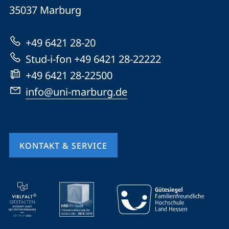
Universität
Informationen
35037
Marburg
Marburg
zur
+49 6421 28-20
Website
Stud-i-fon +49 6421 28-22222
+49 6421 28-22500
info@uni-marburg.de
KONTAKT & SERVICE
Mobile-
Service-
Navigation