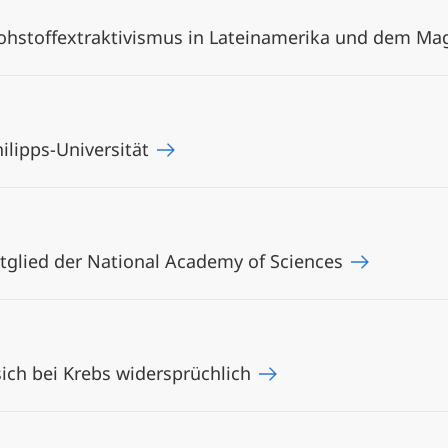
oh­stoffex­trak­ti­vis­mus in La­tein­ame­ri­ka und dem M
ilipps-Universität
glied der National Academy of Sciences
sich bei Krebs widersprüchlich