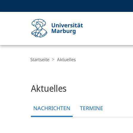
Service-
HIGH-CONTRAST VERSION
SUCHE UND SUCHERGEBNIS
Navigation
Haupt-
Navigation
Breadcrumb-
Philipps-
Navigation
Startseite
Aktuelles
Universität
Marburg
Hauptinhalt
Aktuelles
NACHRICHTEN
TERMINE