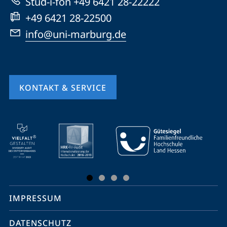
Stud-i-fon +49 6421 28-22222
+49 6421 28-22500
info@uni-marburg.de
KONTAKT & SERVICE
Mobile-
Service-
Navigation
und
Social
IMPRESSUM
Media
Kontakte
DATENSCHUTZ