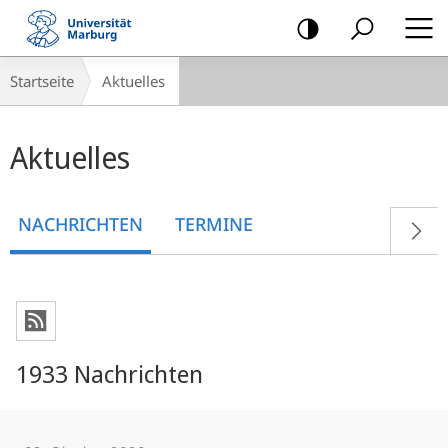
Mobile-
Navigation
Breadcrumb-
Startseite
Aktuelles
Navigation
Hauptinhalt
Aktuelles
NACHRICHTEN
TERMINE
1933 Nachrichten