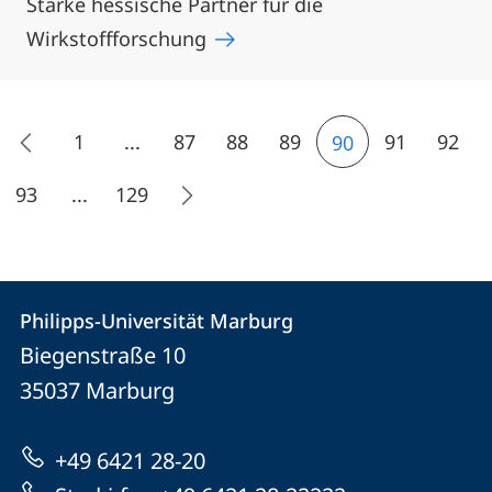
Starke hessische Partner für die
Wirkstoffforschung
1
...
87
88
89
91
92
90
93
...
129
Kontakt
Kontaktinformationen
Philipps-Universität Marburg
Philipps-
und
Biegenstraße 10
Universität
Informationen
35037
Marburg
Marburg
zur
+49 6421 28-20
Website