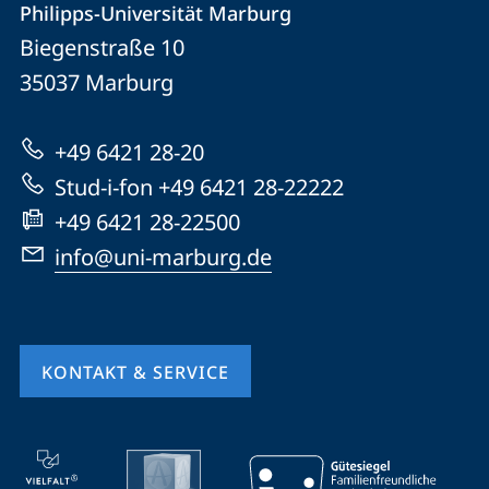
Philipps-Universität Marburg
Philipps-
und
Biegenstraße 10
Universität
Informationen
35037
Marburg
Marburg
zur
+49 6421 28-20
Website
Stud-i-fon +49 6421 28-22222
+49 6421 28-22500
info@uni-marburg.de
KONTAKT & SERVICE
Mobile-
Service-