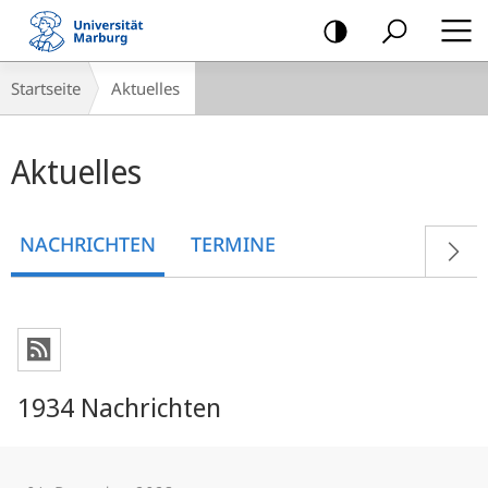
Mobile-
Navigation
Breadcrumb-
Startseite
Aktuelles
Navigation
Hauptinhalt
Aktuelles
NACHRICHTEN
TERMINE
1934 Nachrichten