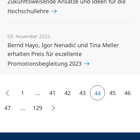
Zukunftsweisende Ansätze und Ideen für die
Hochschullehre
09. November 2023
Bernd Hayo, Igor Nenadić und Tina Meller
erhalten Preis für exzellente
Promotionsbegleitung 2023
1
...
41
42
43
45
46
44
47
...
129
Kontakt
Kontaktinformationen