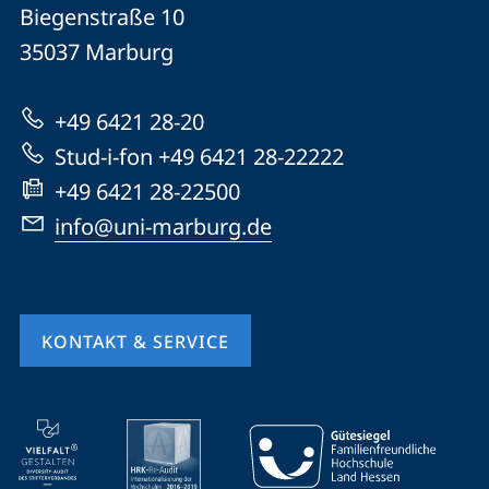
Philipps-
und
Biegenstraße 10
Universität
Informationen
35037
Marburg
Marburg
zur
+49 6421 28-20
Website
Stud-i-fon +49 6421 28-22222
+49 6421 28-22500
info@uni-marburg.de
KONTAKT & SERVICE
Mobile-
Service-