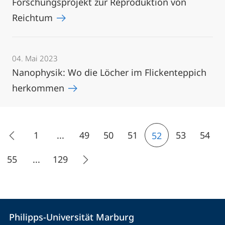
Forschungsprojekt zur Reproduktion von
Reichtum
04. Mai 2023
Nanophysik: Wo die Löcher im Flickenteppich
herkommen
1
...
49
50
51
53
54
52
55
...
129
Kontakt
Kontaktinformationen
Philipps-Universität Marburg