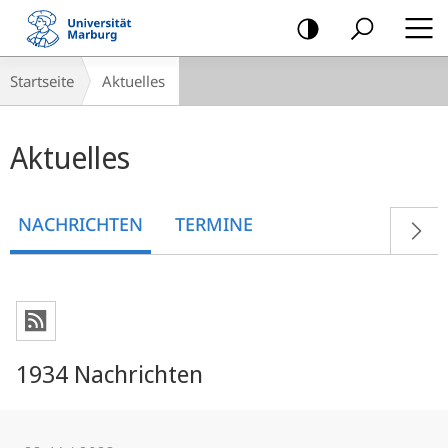
Mobile-
Navigation
Breadcrumb-
Startseite
Aktuelles
Navigation
Hauptinhalt
Aktuelles
NACHRICHTEN
TERMINE
1934 Nachrichten