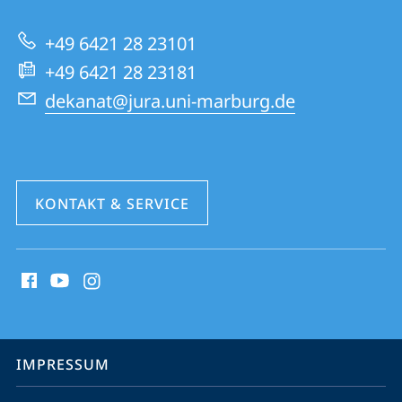
|
zur
Rechtswissenschaften
+49 6421 28 23101
Website
+49 6421 28 23181
dekanat@jura.uni-marburg.de
KONTAKT & SERVICE
Social
Media
Kontakte
Service-
IMPRESSUM
Navigation