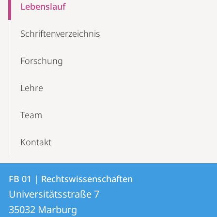
Lebenslauf
Schriftenverzeichnis
Forschung
Lehre
Team
Kontakt
Kontakt
Kontaktinformationen
FB 01 | Rechtswissenschaften
FB
und
Universitätsstraße 7
01
Informationen
35032
Marburg