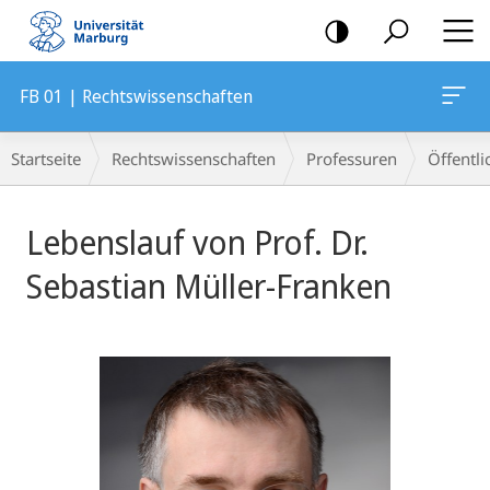
Mobile-
Navigation
FB 01 | Rechtswissenschaften
Breadcrumb-
Startseite
Rechtswissenschaften
Professuren
Öffentli
Navigation
Hauptinhalt
Lebenslauf von Prof. Dr.
Sebastian Müller-Franken