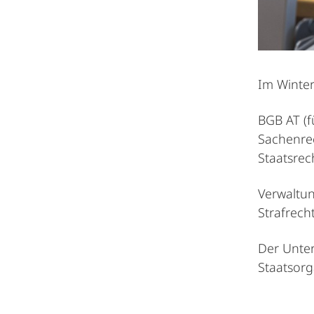
Im Winte
BGB AT (f
Sachenrec
Staatsrec
Verwaltun
Strafrech
Der Unter
Staatsorg