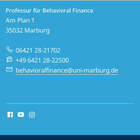
Kontakt
Kontaktinformationen
Professur für Behavioral Finance
Professur
und
Am Plan 1
für
Informationen
35032
Marburg
Behavioral
zur
Finance
06421 28-21702
Website
+49 6421 28-22500
behavioralfinance@uni-marburg.de
Social
Media
Kontakte