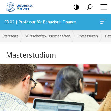
Mobile-
Navigation
FB 02 | Professur für Behavioral Finance
Breadcrumb-
Startseite
Wirtschaftswissenschaften
Professuren
Bet
Navigation
Hauptinhalt
Masterstudium