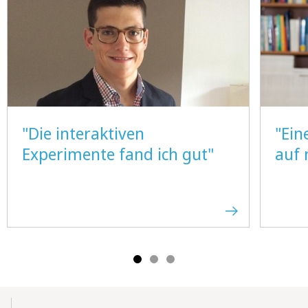
"Die interaktiven
"Ein
Experimente fand ich gut"
auf 
Mobile-
Content-