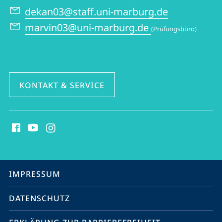
dekan03@staff.uni-marburg.de
marvin03@uni-marburg.de
(Prüfungsbüro)
KONTAKT & SERVICE
Social
Media
Kontakte
Service-
IMPRESSUM
Navigation
DATENSCHUTZ