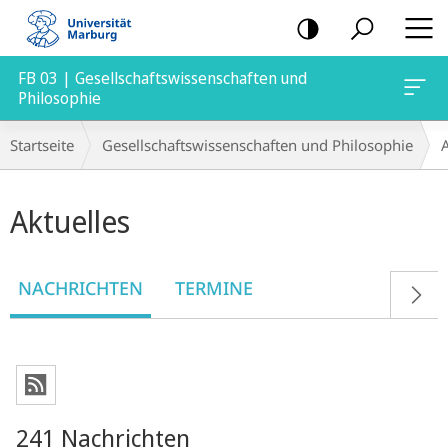
Mobile-
Navigation
FB 03 | Gesellschaftswissenschaften und
Philosophie
Breadcrumb-
Startseite
Gesellschaftswissenschaften und Philosophie
A
Navigation
Hauptinhalt
Aktuelles
NACHRICHTEN
TERMINE
241 Nachrichten