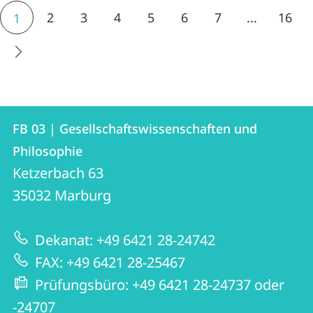
2
3
4
5
6
7
...
16
1
Kontakt
Kontaktinformationen
FB 03 | Gesellschaftswissenschaften und
FB
und
Philosophie
03
Informationen
Ketzerbach 63
|
35032
Marburg
zur
Gesellschaftswissenschaften
Website
und
Dekanat: +49 6421 28-24742
Philosophie
FAX: +49 6421 28-25467
Prüfungsbüro: +49 6421 28-24737 oder
-24707