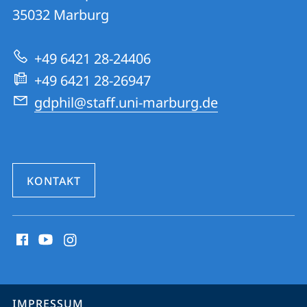
für
Informationen
35032
Marburg
Philosophie
zur
+49 6421 28-24406
Website
+49 6421 28-26947
gdphil@staff.uni-marburg.de
KONTAKT
Social
Media
Kontakte
Service-
IMPRESSUM