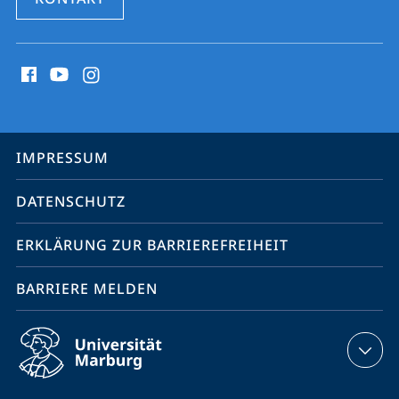
Social
Media
Kontakte
Service-
IMPRESSUM
Navigation
DATENSCHUTZ
ERKLÄRUNG ZUR BARRIEREFREIHEIT
BARRIERE MELDEN