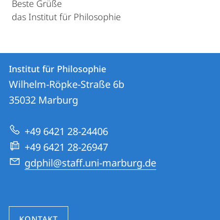
Beste Grüße
das Institut für Philosophie
Kontakt
Kontaktinformationen
Institut für Philosophie
Institut
und
Wilhelm-Röpke-Straße 6b
für
Informationen
35032
Marburg
Philosophie
zur
+49 6421 28-24406
Website
+49 6421 28-26947
gdphil@staff.uni-marburg.de
KONTAKT