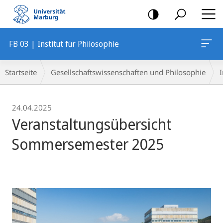
Mobile-
Navigation
FB 03 | Institut für Philosophie
Breadcrumb-
Startseite
Gesellschaftswissenschaften und Philosophie
I
Navigation
24.04.2025
Veranstaltungsübersicht
Sommersemester 2025