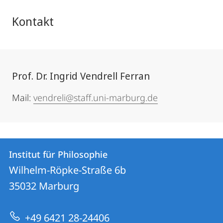
Kontakt
Prof. Dr. Ingrid Vendrell Ferran
Mail:
vendreli@staff.uni-marburg.de
Kontakt
Kontaktinformationen
Institut für Philosophie
Institut
und
Wilhelm-Röpke-Straße 6b
für
Informationen
35032
Marburg
Philosophie
zur
+49 6421 28-24406