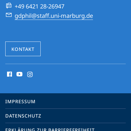
Website
+49 6421 28-26947
gdphil@staff.uni-marburg.de
KONTAKT
Social
Media
Kontakte
Service-
IMPRESSUM
Navigation
DATENSCHUTZ
ERKLÄRUNG ZUR BARRIEREFREIHEIT