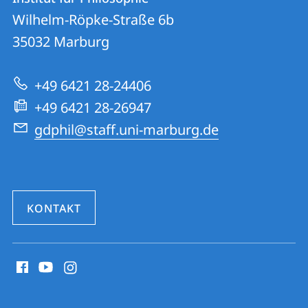
Institut
und
Wilhelm-Röpke-Straße 6b
für
Informationen
35032
Marburg
Philosophie
zur
+49 6421 28-24406
Website
+49 6421 28-26947
gdphil@staff.uni-marburg.de
KONTAKT
Social
Media
Kontakte