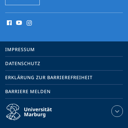
Social
Media
Kontakte
Service-
IMPRESSUM
Navigation
DATENSCHUTZ
ERKLÄRUNG ZUR BARRIEREFREIHEIT
BARRIERE MELDEN