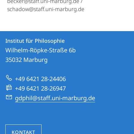
becker@staff.uni-marburg.de /
schadow@staff.uni-marburg.de
Kontakt
Kontaktinformationen
Institut für Philosophie
Institut
und
Wilhelm-Röpke-Straße 6b
für
Informationen
35032
Marburg
Philosophie
zur
+49 6421 28-24406
Website
+49 6421 28-26947
gdphil@staff.uni-marburg.de
KONTAKT