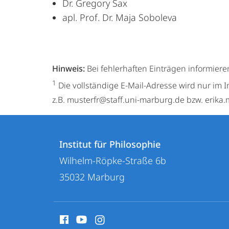
Dr. Gregory Sax
apl. Prof. Dr. Maja Soboleva
Hinweis:
Bei fehlerhaften Einträgen informiere
1
Die vollständige E-Mail-Adresse wird nur im I
z.B. musterfr@staff.uni-marburg.de bzw. erik
Kontakt
Kontaktinformationen
und
Institut für Philosophie
Institut
Wilhelm-Röpke-Straße 6b
Informationen
für
35032
Marburg
zur
Philosophie
Website
Social
Media