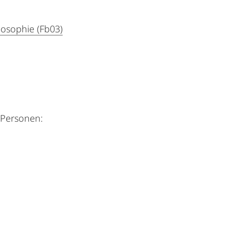
losophie (Fb03)
e Personen: