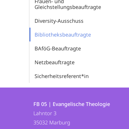
Frauen- und
Gleichstellungsbeauftragte
Diversity-Ausschuss
Bibliotheksbeauftragte
BAföG-Beauftragte
Netzbeauftragte
Sicherheitsreferent*in
Kontakt
Kontaktinformationen
und
FB 05 | Evangelische Theologie
FB
Lahntor 3
Informationen
05
35032
Marburg
zur
|