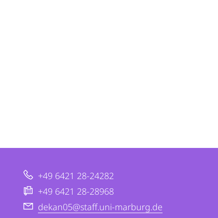
+49 6421 28-24282
+49 6421 28-28968
dekan05@staff.uni-marburg.de