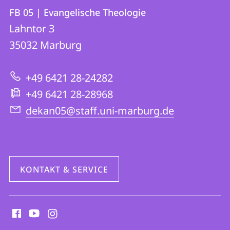
Kontakt
Kontaktinformationen
FB 05 | Evangelische Theologie
FB
und
Lahntor 3
05
Informationen
35032
Marburg
|
zur
Evangelische
+49 6421 28-24282
Website
Theologie
+49 6421 28-28968
dekan05@staff.uni-marburg.de
KONTAKT & SERVICE
Social
Media