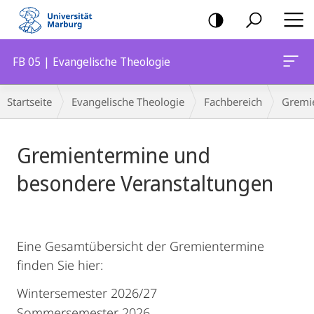
Mobile-
Navigation
FB 05 | Evangelische Theologie
Breadcrumb-
Startseite
Evangelische Theologie
Fachbereich
Gremie
Navigation
Hauptinhalt
Gremientermine und
besondere Veranstaltungen
Eine Gesamtübersicht der Gremientermine
finden Sie hier:
Wintersemester 2026/27
Sommersemester 2026