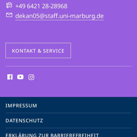
Website
Theologie
+49 6421 28-28968
dekan05@staff.uni-marburg.de
KONTAKT & SERVICE
Social
Media
Kontakte
Service-
IMPRESSUM
Navigation
DATENSCHUTZ
ERKLÄRUNG ZUR BARRIEREFREIHEIT