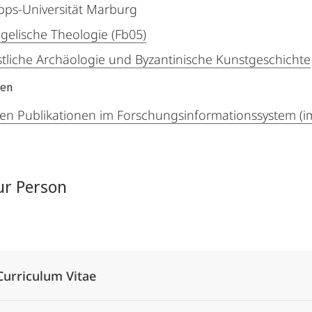
ipps-Universität Marburg
gelische Theologie (Fb05)
stliche Archäologie und Byzantinische Kunstgeschichte
nen
en Publikationen im Forschungsinformationssystem (i
ur Person
Alle Elemente ausklappen
Curriculum Vitae