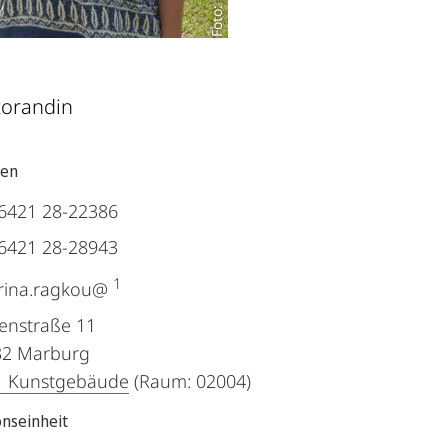
torandin
ten
6421 28-22386
6421 28-28943
1
rina.ragkou@
enstraße 11
32
Marburg
1 Kunstgebäude
(Raum: 02004)
onseinheit