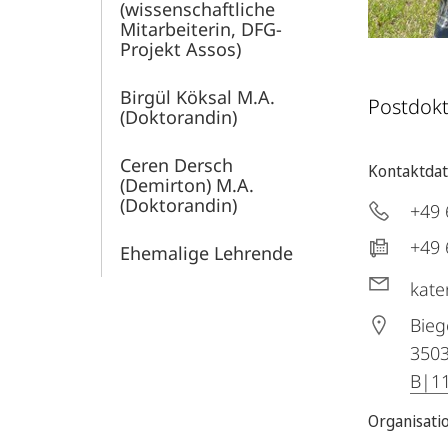
(wissenschaftliche
Mitarbeiterin, DFG-
Projekt Assos)
Birgül Köksal M.A.
Postdok
(Doktorandin)
Ceren Dersch
Kontaktda
(Demirton) M.A.
(Doktorandin)
+49 
+49 
Ehemalige Lehrende
kate
Bieg
350
B|1
Organisati