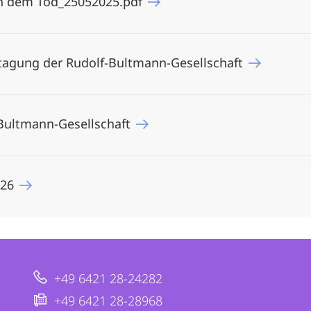
h dem Tod_25052025.pdf
estagung der Rudolf-Bultmann-Gesellschaft
-Bultmann-Gesellschaft
026
+49 6421 28-24282
+49 6421 28-28968