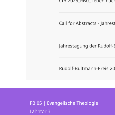
CfA 2026_RBG_Leben nac
Call for Abstracts - Jahr
Jahrestagung der Rudolf
Rudolf-Bultmann-Preis 2
Kontakt
Kontaktinformationen
und
FB 05 | Evangelische Theologie
FB
Lahntor 3
Informationen