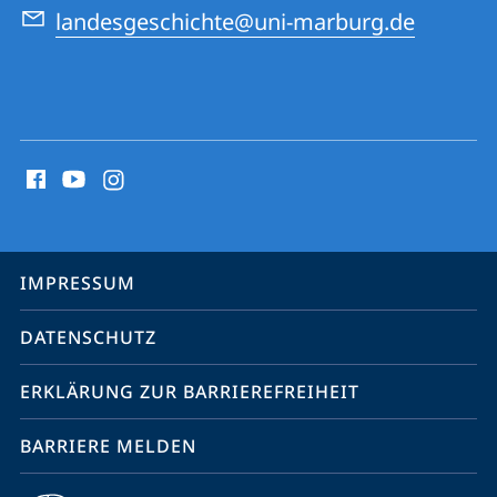
landesgeschichte@uni-marburg.de
Social
Media
Kontakte
Service-
IMPRESSUM
Navigation
DATENSCHUTZ
ERKLÄRUNG ZUR BARRIEREFREIHEIT
BARRIERE MELDEN