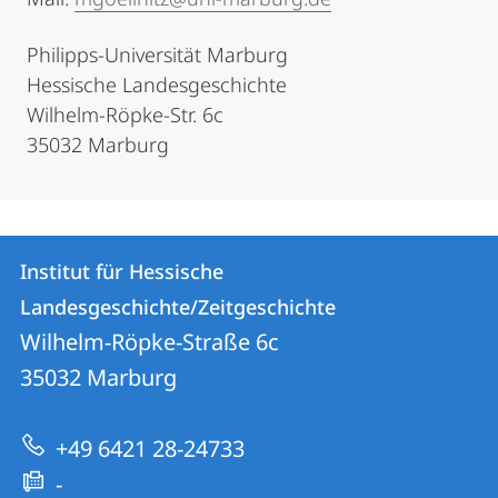
Philipps-Universität Marburg
Hessische Landesgeschichte
Wilhelm-Röpke-Str. 6c
35032 Marburg
Kontakt
Kontaktinformationen
Institut für Hessische
Institut
und
Landesgeschichte/Zeitgeschichte
für
Informationen
Wilhelm-Röpke-Straße 6c
Hessische
35032
Marburg
zur
Landesgeschichte/Zeitgeschichte
Website
+49 6421 28-24733
-