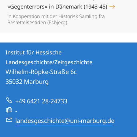
»Gegenterrors« in Dänemark (1943-45)
in Kooperation mit der Historisk Samling fra
Besættelsestiden (Esbjerg)
Kontakt
Kontaktinformationen
Institut für Hessische
Institut
und
Landesgeschichte/Zeitgeschichte
für
Informationen
Wilhelm-Röpke-Straße 6c
Hessische
35032
Marburg
zur
Landesgeschichte/Zeitgeschichte
Website
+49 6421 28-24733
-
landesgeschichte@uni-marburg.de