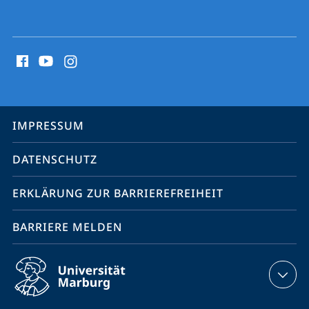
Social
Media
Kontakte
Service-
IMPRESSUM
Navigation
DATENSCHUTZ
ERKLÄRUNG ZUR BARRIEREFREIHEIT
BARRIERE MELDEN