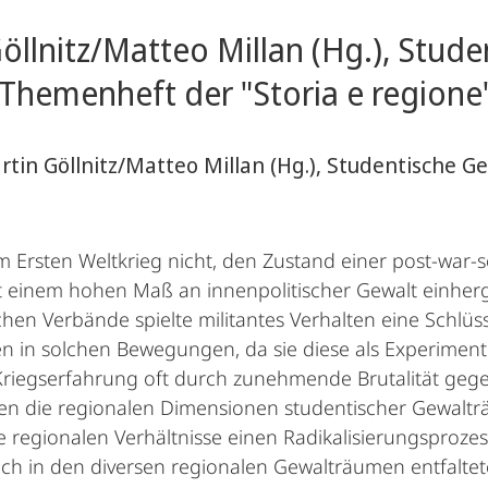
llnitz/Matteo Millan (Hg.), Stude
Themenheft der "Storia e regione
artin Göllnitz/Matteo Millan (Hg.), Studentische G
 Ersten Weltkrieg nicht, den Zustand einer post-war-so
mit einem hohen Maß an innenpolitischer Gewalt einher
hen Verbände spielte militantes Verhalten eine Schlüs
en in solchen Bewegungen, da sie diese als Experiment
Kriegserfahrung oft durch zunehmende Brutalität geg
en die regionalen Dimensionen studentischer Gewaltr
ie regionalen Verhältnisse einen Radikalisierungspro
ich in den diversen regionalen Gewalträumen entfaltet