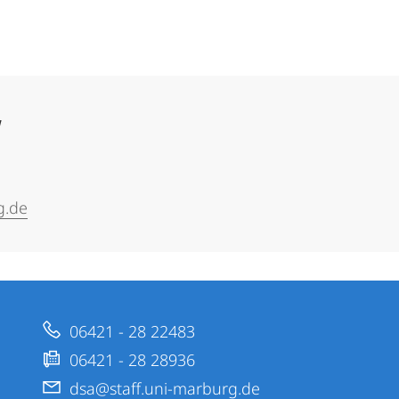
w
g.de
06421 - 28 22483
06421 - 28 28936
dsa@staff.uni-marburg.de