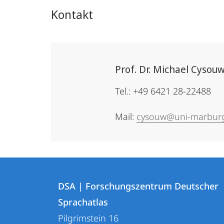
Kontakt
Prof. Dr. Michael Cysou
Tel.: +49 6421 28-22488
Mail:
cysouw@uni-marbur
Kontakt
Kontaktinformationen
und
DSA | Forschungszentrum Deutscher
DSA
Sprachatlas
Informationen
|
Pilgrimstein 16