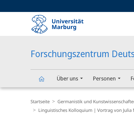
Service-
HIGH-CONTRAST VERSION
SUCHE UND SUCHERGEBNIS
Navigation
Haupt-
Navigation
Forschungszentrum Deuts
Über uns
Personen
F
Forschungszentrum
Breadcrumb-
Navigation
Startseite
Germanistik und Kunstwissenschafte
Deutscher
Linguistisches Kolloquium | Vortrag von Julia
Sprachatlas
Hauptinhalt