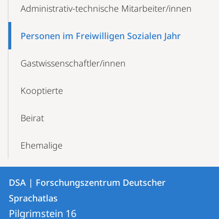
Administrativ-technische Mitarbeiter/innen
Personen im Freiwilligen Sozialen Jahr
Gastwissenschaftler/innen
Kooptierte
Beirat
Ehemalige
Kontakt
Kontaktinformationen
DSA | Forschungszentrum Deutscher
DSA
und
Sprachatlas
|
Informationen
Pilgrimstein 16