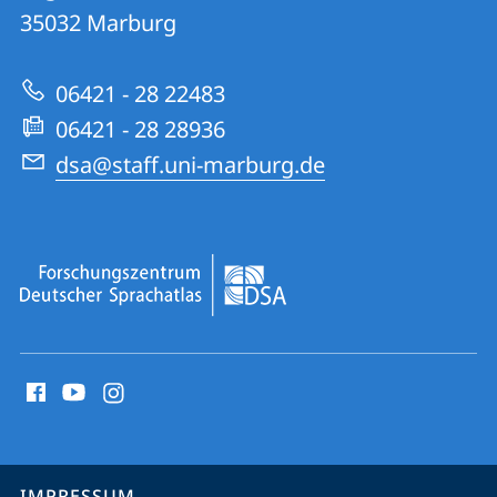
Forschungszentrum
35032
Marburg
zur
Deutscher
Website
Sprachatlas
06421 - 28 22483
06421 - 28 28936
dsa@staff.uni-marburg.de
Social
Media
Kontakte
Service-
IMPRESSUM