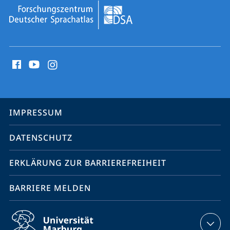
Social
Media
Kontakte
Service-
IMPRESSUM
Navigation
DATENSCHUTZ
ERKLÄRUNG ZUR BARRIEREFREIHEIT
BARRIERE MELDEN