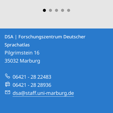
Kontakt
Kontaktinformationen
DSA | Forschungszentrum Deutscher
DSA
und
Sprachatlas
|
Informationen
Pilgrimstein 16
Forschungszentrum
35032
Marburg
zur
Deutscher
Website
Sprachatlas
06421 - 28 22483
06421 - 28 28936
dsa@staff.uni-marburg.de