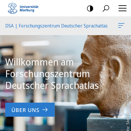
Mobile-
Navigation
DSA | Forschungszentrum Deutscher Sprachatlas
Hauptinhalt
Willkommen am
Forschungszentrum
Deutscher Sprachatlas
Foto: Steffen Böttcher
ÜBER UNS