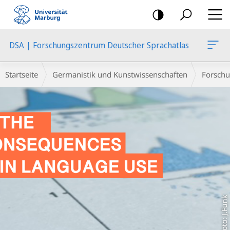
Mobile-
Navigation
DSA | Forschungszentrum Deutscher Sprachatlas
Hauptinhalt
Breadcrumb-
Startseite
Germanistik und Kunstwissenschaften
Forschu
Navigation
Foto: J.Funk