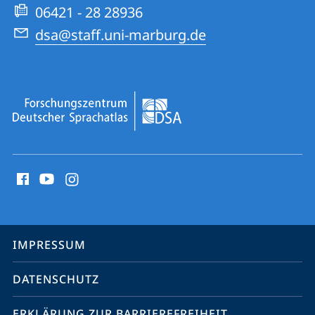
06421 - 28 28936
dsa@staff.uni-marburg.de
Social
Media
Kontakte
Service-
IMPRESSUM
Navigation
DATENSCHUTZ
ERKLÄRUNG ZUR BARRIEREFREIHEIT