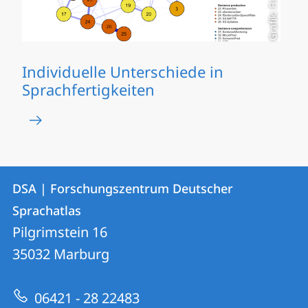
Grafik: F.Hintz
Individuelle Unterschiede in
Sprachfertigkeiten
Kontakt
Kontaktinformationen
DSA | Forschungszentrum Deutscher
DSA
und
Sprachatlas
|
Informationen
Pilgrimstein 16
Forschungszentrum
35032
Marburg
zur
Deutscher
Website
Sprachatlas
06421 - 28 22483