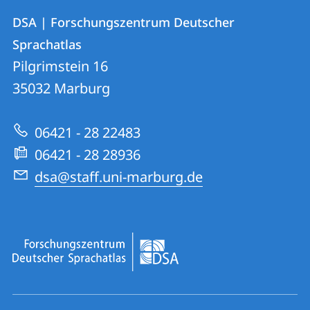
Kontakt
Kontaktinformationen
DSA | Forschungszentrum Deutscher
DSA
und
Sprachatlas
|
Informationen
Pilgrimstein 16
Forschungszentrum
35032
Marburg
zur
Deutscher
Website
Sprachatlas
06421 - 28 22483
06421 - 28 28936
dsa@staff.uni-marburg.de
Social