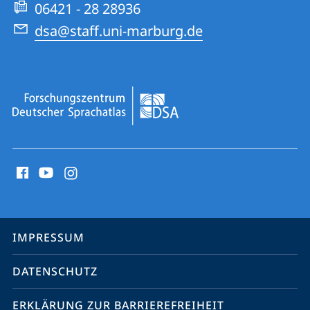
06421 - 28 28936
dsa@staff.uni-marburg.de
Social
Media
Kontakte
Service-
IMPRESSUM
Navigation
DATENSCHUTZ
ERKLÄRUNG ZUR BARRIEREFREIHEIT