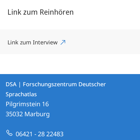
Link zum Reinhören
Link zum Interview
Kontakt
Kontaktinformationen
DSA | Forschungszentrum Deutscher
DSA
und
Sprachatlas
|
Informationen
Pilgrimstein 16
Forschungszentrum
35032
Marburg
zur
Deutscher
Website
Sprachatlas
06421 - 28 22483