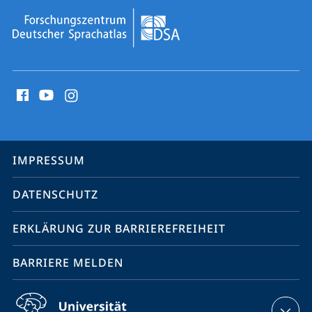
Social
Media
Kontakte
Service-
IMPRESSUM
Navigation
DATENSCHUTZ
ERKLÄRUNG ZUR BARRIEREFREIHEIT
BARRIERE MELDEN