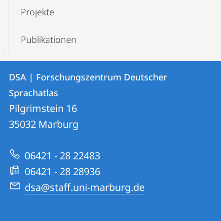
Projekte
Publikationen
Kontakt
Kontaktinformationen
DSA | Forschungszentrum Deutscher
DSA
und
Sprachatlas
|
Informationen
Pilgrimstein 16
Forschungszentrum
35032
Marburg
zur
Deutscher
Website
Sprachatlas
06421 - 28 22483
06421 - 28 28936
dsa@staff.uni-marburg.de