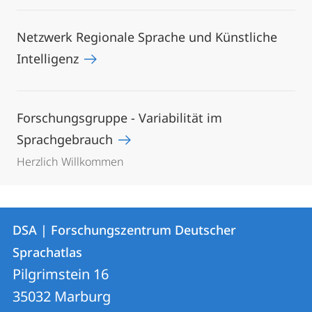
Netzwerk Regionale Sprache und Künstliche
Intelligenz
Forschungsgruppe - Variabilität im
Sprachgebrauch
Herzlich Willkommen
Kontakt
Kontaktinformationen
DSA | Forschungszentrum Deutscher
DSA
und
Sprachatlas
|
Informationen
Pilgrimstein 16
Forschungszentrum
35032
Marburg
zur
Deutscher