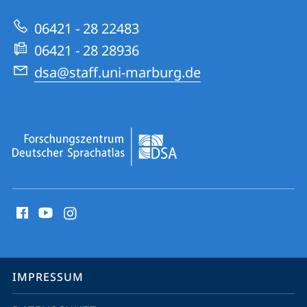
Website
Sprachatlas
06421 - 28 22483
06421 - 28 28936
dsa@staff.uni-marburg.de
Social
Media
Kontakte
Service-
IMPRESSUM
Navigation