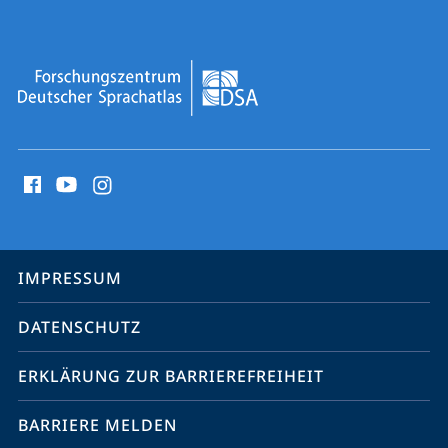
Social
Media
Kontakte
Service-
IMPRESSUM
Navigation
DATENSCHUTZ
ERKLÄRUNG ZUR BARRIEREFREIHEIT
BARRIERE MELDEN