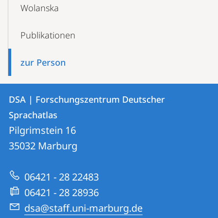
Content-
Wolanska
Navigation
Publikationen
zur Person
Kontakt
Kontaktinformationen
DSA | Forschungszentrum Deutscher
DSA
und
Sprachatlas
|
Informationen
Pilgrimstein 16
Forschungszentrum
35032
Marburg
zur
Deutscher
Website
Sprachatlas
06421 - 28 22483
06421 - 28 28936
dsa@staff.uni-marburg.de