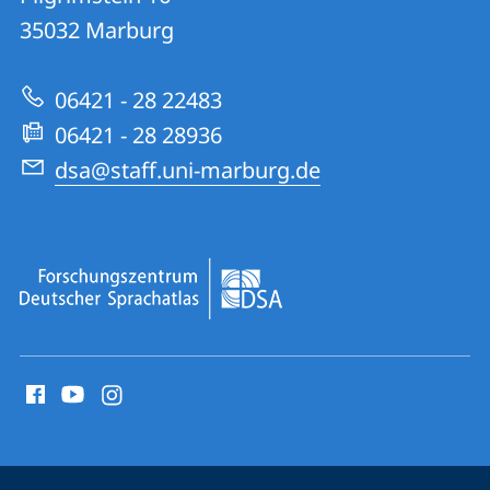
Forschungszentrum
35032
Marburg
zur
Deutscher
Website
Sprachatlas
06421 - 28 22483
06421 - 28 28936
dsa@staff.uni-marburg.de
Social
Media
Kontakte
Service-