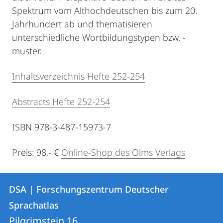
Spektrum vom Althochdeutschen bis zum 20.
Jahrhundert ab und thematisieren
unterschiedliche Wortbildungstypen bzw. -
muster.
Inhaltsverzeichnis Hefte 252-254
Abstracts Hefte 252-254
ISBN 978-3-487-15973-7
Preis: 98,- €
Online-Shop des Olms Verlags
Kontakt
Kontaktinformationen
DSA | Forschungszentrum Deutscher
DSA
und
Sprachatlas
|
Informationen
Pilgrimstein 16