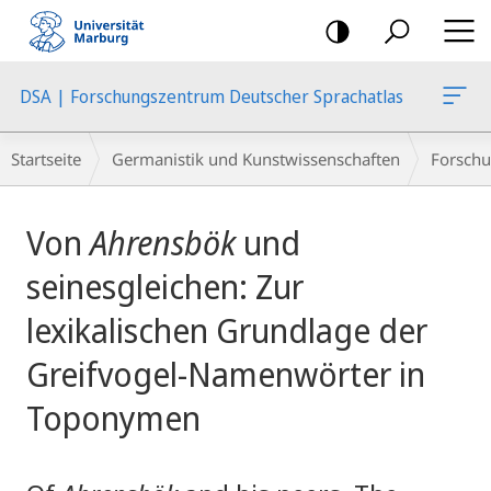
Mobile-
Navigation
DSA | Forschungszentrum Deutscher Sprachatlas
Breadcrumb-
Startseite
Germanistik und Kunstwissenschaften
Forschu
Navigation
Hauptinhalt
Von
Ahrensbök
und
seinesgleichen: Zur
lexikalischen Grundlage der
Greifvogel-Namenwörter in
Toponymen