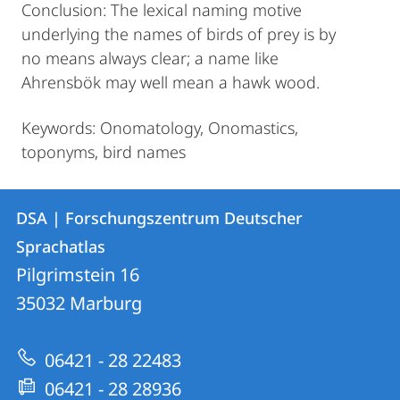
Conclusion: The lexical naming motive
underlying the names of birds of prey is by
no means always clear; a name like
Ahrensbök may well mean a hawk wood.
Keywords: Onomatology, Onomastics,
toponyms, bird names
Kontakt
Kontaktinformationen
DSA | Forschungszentrum Deutscher
DSA
und
Sprachatlas
|
Informationen
Pilgrimstein 16
Forschungszentrum
35032
Marburg
zur
Deutscher
Website
Sprachatlas
06421 - 28 22483
06421 - 28 28936