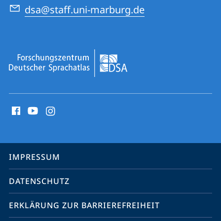
dsa@staff.uni-marburg.de
Social
Media
Kontakte
Service-
IMPRESSUM
Navigation
DATENSCHUTZ
ERKLÄRUNG ZUR BARRIEREFREIHEIT