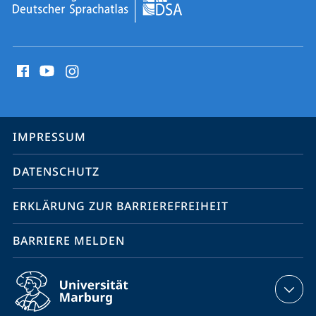
Social
Media
Kontakte
Service-
IMPRESSUM
Navigation
DATENSCHUTZ
ERKLÄRUNG ZUR BARRIEREFREIHEIT
BARRIERE MELDEN