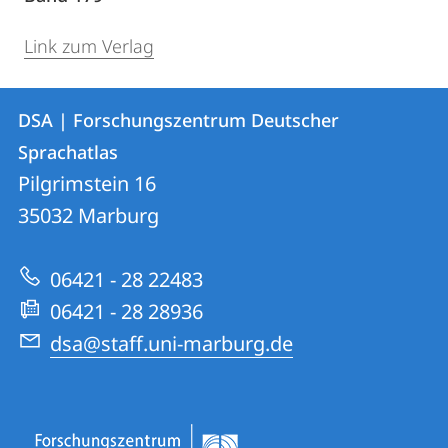
Link zum Verlag
Kontakt
Kontaktinformationen
DSA | Forschungszentrum Deutscher
DSA
und
Sprachatlas
|
Informationen
Pilgrimstein 16
Forschungszentrum
35032
Marburg
zur
Deutscher
Website
Sprachatlas
06421 - 28 22483
06421 - 28 28936
dsa@staff.uni-marburg.de