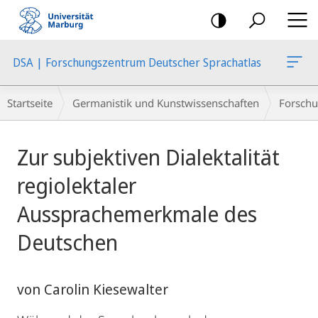
Mobile-
Navigation
DSA | Forschungszentrum Deutscher Sprachatlas
Breadcrumb-
Startseite
Germanistik und Kunstwissenschaften
Forschu
Navigation
Hauptinhalt
Zur subjektiven Dialektalität
regiolektaler
Aussprachemerkmale des
Deutschen
von Carolin Kiesewalter