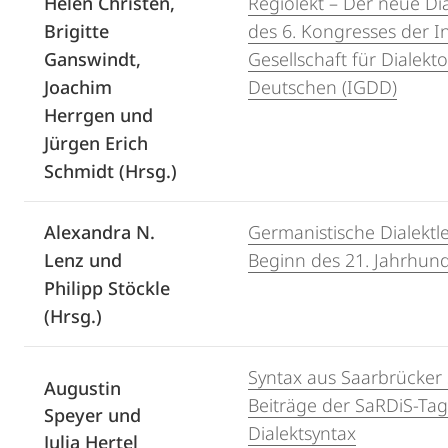
Helen Christen,
Regiolekt – Der neue Di
Brigitte
des 6. Kongresses der I
Ganswindt,
Gesellschaft für Dialekt
Joachim
Deutschen (IGDD)
Herrgen und
Jürgen Erich
Schmidt (Hrsg.)
Alexandra N.
Germanistische Dialektl
Lenz und
Beginn des 21. Jahrhund
Philipp Stöckle
(Hrsg.)
Syntax aus Saarbrücker 
Augustin
Beiträge der SaRDiS-Ta
Speyer und
Dialektsyntax
Julia Hertel