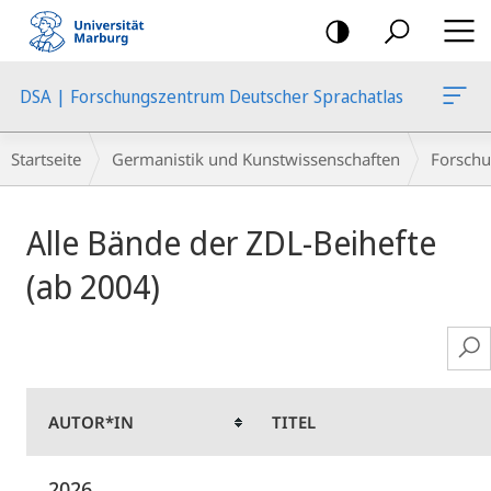
Mobile-
Navigation
DSA | Forschungszentrum Deutscher Sprachatlas
Breadcrumb-
Startseite
Germanistik und Kunstwissenschaften
Forschu
Navigation
Hauptinhalt
Alle Bände der ZDL-Beihefte
(ab 2004)
AUTOR*IN
TITEL
2026