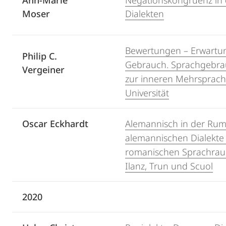
Ann-Marie
Negationskongruenz in
Moser
Dialekten
Bewertungen – Erwartu
Philip C.
Gebrauch. Sprachgebr
Vergeiner
zur inneren Mehrsprachi
Universität
Oscar Eckhardt
Alemannisch in der Rum
alemannischen Dialekte
romanischen Sprachraum
Ilanz, Trun und Scuol
2020