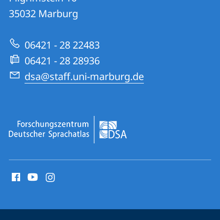
Forschungszentrum
35032
Marburg
zur
Deutscher
Website
Sprachatlas
06421 - 28 22483
06421 - 28 28936
dsa@staff.uni-marburg.de
Social
Media
Kontakte
Service-