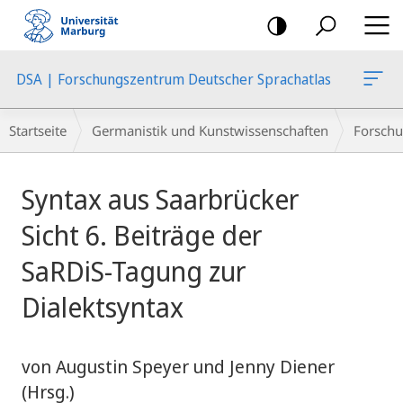
Mobile-
Navigation
DSA | Forschungszentrum Deutscher Sprachatlas
Breadcrumb-
Startseite
Germanistik und Kunstwissenschaften
Forschu
Navigation
Hauptinhalt
Syntax aus Saarbrücker
Sicht 6. Beiträge der
SaRDiS-Tagung zur
Dialektsyntax
von Augustin Speyer und Jenny Diener
(Hrsg.)