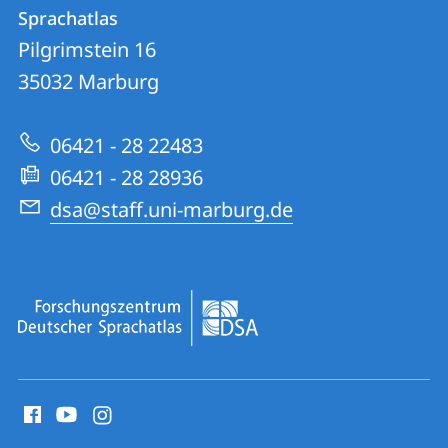
DSA
und
Sprachatlas
|
Informationen
Pilgrimstein 16
Forschungszentrum
35032
Marburg
zur
Deutscher
Website
Sprachatlas
06421 - 28 22483
06421 - 28 28936
dsa@staff.uni-marburg.de
Social
Media