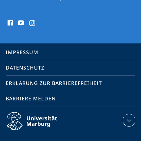
Social
Media
Kontakte
Service-
IMPRESSUM
Navigation
DATENSCHUTZ
ERKLÄRUNG ZUR BARRIEREFREIHEIT
BARRIERE MELDEN