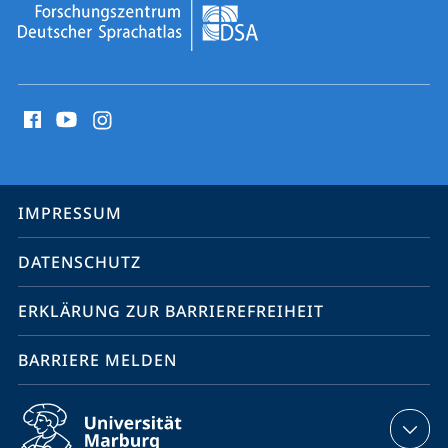
Social
Media
Kontakte
Service-
IMPRESSUM
Navigation
DATENSCHUTZ
ERKLÄRUNG ZUR BARRIEREFREIHEIT
BARRIERE MELDEN