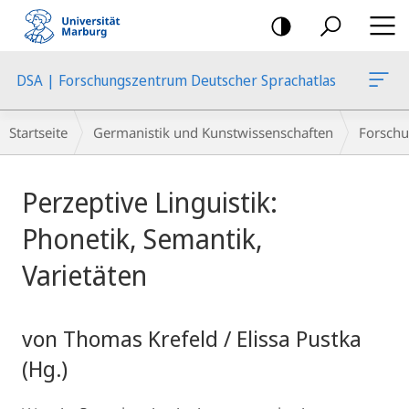
Mobile-
Navigation
DSA | Forschungszentrum Deutscher Sprachatlas
Breadcrumb-
Startseite
Germanistik und Kunstwissenschaften
Forschu
Navigation
Hauptinhalt
Perzeptive Linguistik:
Phonetik, Semantik,
Varietäten
von Thomas Krefeld / Elissa Pustka
(Hg.)