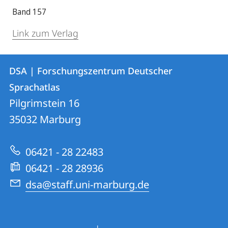
Band 157
Link zum Verlag
Kontakt
Kontaktinformationen
DSA | Forschungszentrum Deutscher
DSA
und
Sprachatlas
|
Informationen
Pilgrimstein 16
Forschungszentrum
35032
Marburg
zur
Deutscher
Website
Sprachatlas
06421 - 28 22483
06421 - 28 28936
dsa@staff.uni-marburg.de