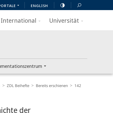
PORTALE
ENGLISH
International
Universität
umentationszentrum
n
ZDL Beihefte
Bereits erschienen
142
ichte der