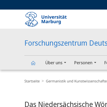
Service-
HIGH-CONTRAST VERSION
SUCHE UND SUCHERGEBNIS
Navigation
Haupt-
Navigation
Forschungszentrum Deuts
Über uns
Personen
F
Forschungszentrum
Breadcrumb-
Navigation
Startseite
Germanistik und Kunstwissenschafte
Deutscher
Hauptinhalt
Sprachatlas
Das Niedersächsische Wört