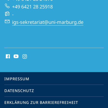
Website
+49 6421 28 25918
-
igs-sekretariat@uni-marburg.de
Social
Media
Kontakte
Service-
IMPRESSUM
Navigation
DATENSCHUTZ
ERKLÄRUNG ZUR BARRIEREFREIHEIT