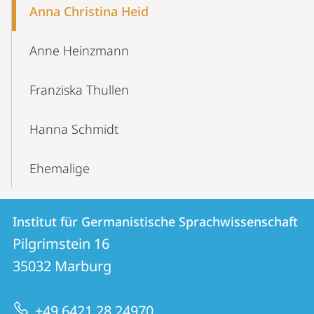
Anna Christina Heid
Anne Heinzmann
Franziska Thullen
Hanna Schmidt
Ehemalige
Kontakt
Kontaktinformationen
Institut für Germanistische Sprachwissenschaft
Institut
und
Pilgrimstein 16
für
Informationen
35032
Marburg
Germanistische
zur
Sprachwissenschaft
+49 6421 28 24970