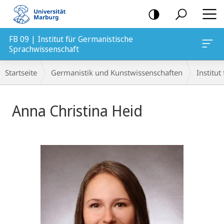
Mobile-
Navigation
FB 09 | Institut für Germanistische
Sprachwissenschaft
Breadcrumb-
Startseite
Germanistik und Kunstwissenschaften
Institu
Navigation
Anna Christina Heid