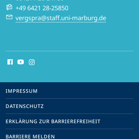
Website
+49 6421 28-25850
vergspra@staff.uni-marburg.de
Social
Media
Kontakte
Service-
IMPRESSUM
Navigation
DATENSCHUTZ
ERKLÄRUNG ZUR BARRIEREFREIHEIT
BARRIERE MELDEN