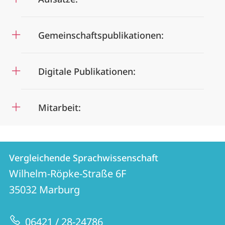
Gemeinschaftspublikationen:
Digitale Publikationen:
Mitarbeit:
Kontakt
Kontaktinformationen
Vergleichende Sprachwissenschaft
Vergleichende
und
Wilhelm-Röpke-Straße 6F
Sprachwissenschaft
Informationen
35032
Marburg
zur
06421 / 28-24786