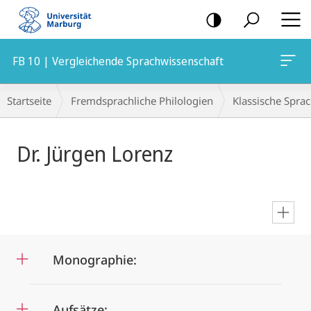
Mobile-
Navigation
FB 10 | Vergleichende Sprachwissenschaft
Breadcrumb-
Startseite
Fremdsprachliche Philologien
Klassische Spra
Navigation
Hauptinhalt
Dr. Jürgen Lorenz
en
Monographie:
Aufsätze: