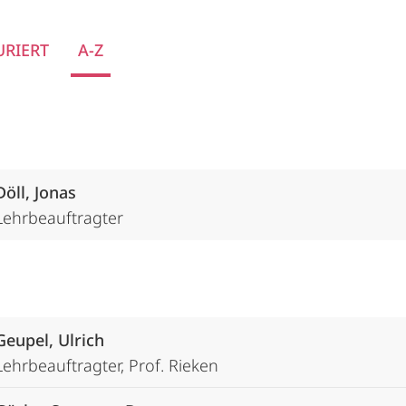
URIERT
A-Z
Döll, Jonas
Lehrbeauftragter
Geupel, Ulrich
Lehrbeauftragter, Prof. Rieken