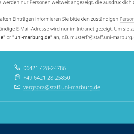
s werden nur Personen weltweit angezeigt, die ausdrücklich 
haften Einträgen informieren Sie bitte den zuständigen
Perso
tändige E-Mail-Adresse wird nur im Intranet gezeigt. Um sie z
de"
or
"uni-marburg.de"
an, z.B. musterfr@staff.uni-marburg
06421 / 28-24786
+49 6421 28-25850
vergspra@staff.uni-marburg.de