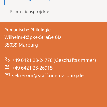
Promotions­projekte
Kontakt
Kontaktinformationen
Romanische Philologie
Romanische
und
Wilhelm-Röpke-Straße 6D
Philologie
Informationen
35039
Marburg
zur
+49 6421 28-24778 (Geschäftszimmer)
Website
+49 6421 28-26915
sekrerom@staff.uni-marburg.de
Social