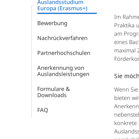
Auslandsstudium
Europa (Erasmus+)
Im Rahme
Bewerbung
Praktika 
am Progra
Nachrückverfahren
eines Ba
maximal 
Partnerhochschulen
Förderkon
Anerkennung von
Auslandsleistungen
Sie möch
Formulare &
Wenn Sie 
Downloads
bieten wi
Anerkennu
FAQ
nebensteh
konkrete 
Auslandss