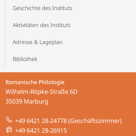
Geschichte des Instituts
Aktivitäten des Instituts
Adresse & Lageplan
Bibliothek
Kontakt
Kontaktinformationen
Romanische Philologie
Romanische
und
Wilhelm-Röpke-Straße 6D
Philologie
Informationen
35039
Marburg
zur
+49 6421 28-24778 (Geschäftszimmer)
Website
+49 6421 28-26915