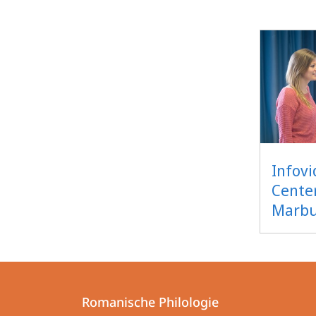
Infov
Cente
Marb
Kontakt
Kontaktinformationen
und
Romanische Philologie
Romanische