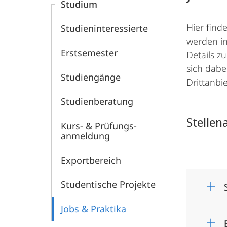
Studium
Hier find
Studien­interessierte
werden in
Erstsemester
Details z
sich dabe
Studiengänge
Drittanbi
Studienberatung
Stellen
Kurs- & Prü­fungs­
anmeldung
Exportbereich
Studentische Projekte
Jobs & Praktika