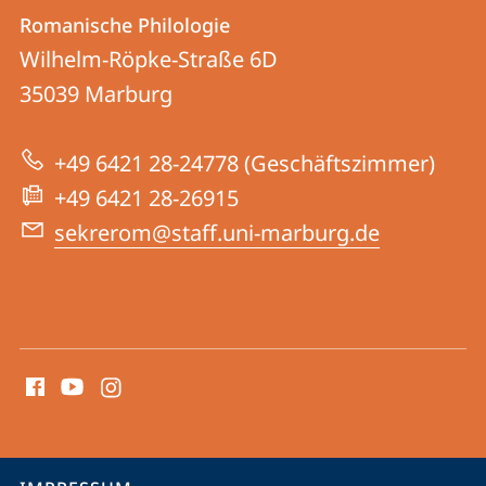
Kontakt
Kontaktinformationen
Romanische Philologie
Romanische
und
Wilhelm-Röpke-Straße 6D
Philologie
Informationen
35039
Marburg
zur
+49 6421 28-24778 (Geschäftszimmer)
Website
+49 6421 28-26915
sekrerom@staff.uni-marburg.de
Social
Media
Kontakte
Service-